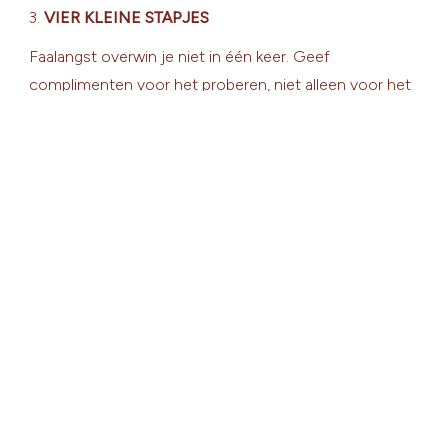
3.
VIER KLEINE STAPJES
Faalangst overwin je niet in één keer. Geef
complimenten voor het proberen, niet alleen voor het
resultaat. Vier het als je kind iets durfde, ook als het
nog niet perfect ging.
Tot slot
Faalangst is vervelend, maar ook goed te begeleiden.
Juist thuis, in de veilige basis, kun je een wereld van
verschil maken voor je kind.
Wil je meer tips of informatie over hoe je je kind hierin
kunt begeleiden ?
Stuur me een berichtje, ik denk graag met je mee!