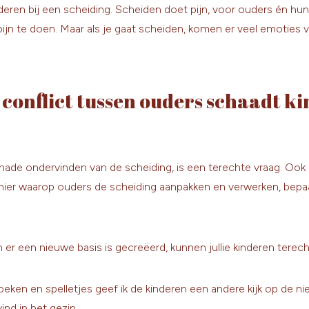
eren bij een scheiding. Scheiden doet pijn, voor ouders én hun
pijn te doen. Maar als je gaat scheiden, komen er veel emoties vr
t conflict tussen ouders schaadt k
de ondervinden van de scheiding, is een terechte vraag. Ook bi
manier waarop ouders de scheiding aanpakken en verwerken, bepa
en er een nieuwe basis is gecreëerd, kunnen jullie kinderen tere
ken en spelletjes geef ik de kinderen een andere kijk op de nie
vind in het gezin.