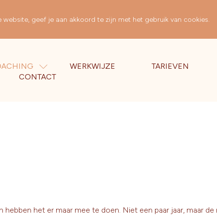
website, geef je aan akkoord te zijn met het gebruik van cookies.
OACHING
WERKWIJZE
TARIEVEN
CONTACT
en hebben het er maar mee te doen. Niet een paar jaar, maar de 