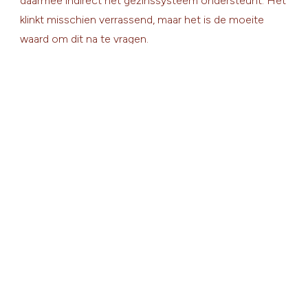
daarmee indirect het gezinssysteem ondersteunt. Het
klinkt misschien verrassend, maar het is de moeite
waard om dit na te vragen.
Belangrijk om te weten :
Iedere situatie is anders. Daarom raad ik ouders altijd
aan om zelf bij hun gemeente, verzekeraar of de
Belastingdienst te informeren naar de mogelijkheden.
Zo weet je zeker waar je recht op hebt en welke
kosten je zelf draagt.
Bij KidsVisie kijk ik niet alleen naar het kind, maar ook
naar de praktische kant voor ouders. Samen zoeken
we naar de best passende weg, zodat je kind de
ondersteuning krijgt die het nodig heeft.